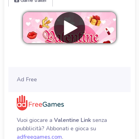
Game trailer
Rimuovere gli annunci
Ad Free
Vuoi giocare a
Valentine Link
senza
pubblicità? Abbonati e gioca su
adfreegames.com
.