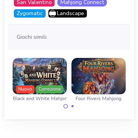
San Valentino
Mahjong Connect
Zygomatic
Landscape
Giochi simili
Nuovo
Correzione
i
Black and White Mahjong Connect
Four Rivers Mahjong
Un gioco di
Un classico gioco
Mahjong Connect
di mahjong
con una divertente
connect o Shisen-