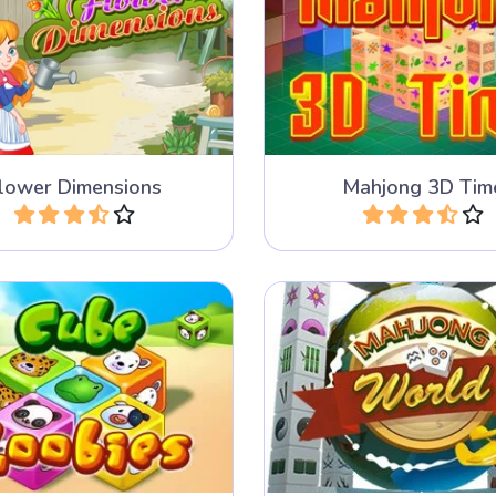
 gioco Mahjong in 3
Gioco 3D Mahjong co
sioni con cubi floreali.
speciali a tempo
lower Dimensions
Mahjong 3D Tim
Gioca
Gioca
ne 3D del Mahjong con
Viaggia intorno al mo
orati e i personaggi degli
questa versione del Ma
Zoobies.
3D.