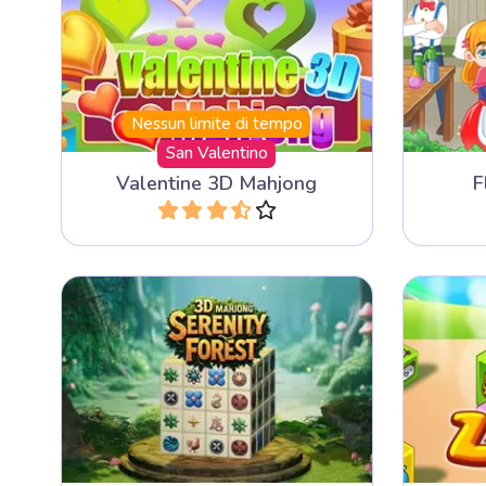
Gioca a 40 livelli di 3D
Un
Valentine Mahjongg con o senza
dimen
timer.
Nessun limite di tempo
San Valentino
Valentine 3D Mahjong
F
Gioca
Versio
Goditi un gioco di Mahjong in 3D
cubi col
in una foresta di serenità.