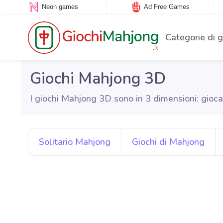
Neon games
Ad Free Games
Categorie di 
Giochi Mahjong 3D
I giochi Mahjong 3D sono in 3 dimensioni: gioca
Solitario Mahjong
Giochi di Mahjong