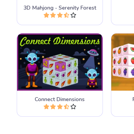
3D Mahjong - Serenity Forest
Gioca
Un gioco Mahjong Connect in 3
Un gio
dimensioni.
Connect Dimensions
Gioca