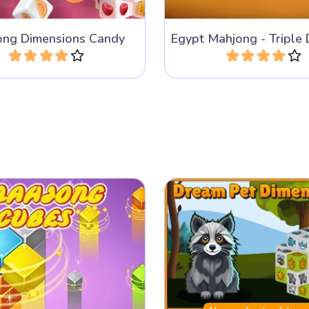
ng Dimensions Candy
Gioca
Gioca
te 3D del Mahjong con
Goditi 10 livelli di Dr
cubi colorati.
Dimensions.