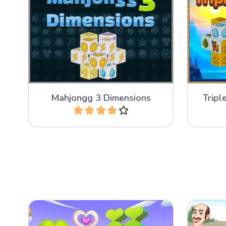
Una co
Goditi 10 livelli di Mahjong in
3D e
3D.
Mahjongg 3 Dimensions
Tripl
Gioca