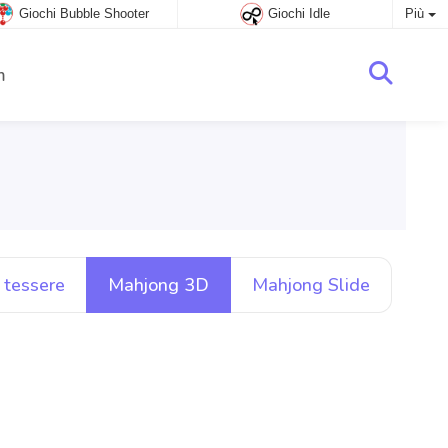
Giochi Bubble Shooter
Giochi Idle
Più
m
 tessere
Mahjong 3D
Mahjong Slide