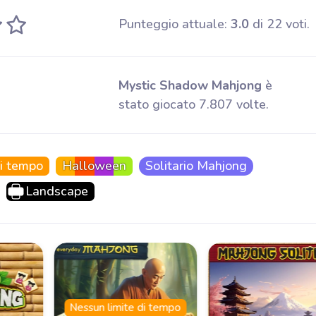
Punteggio attuale:
3.0
di 22 voti.
Mystic Shadow Mahjong
è
stato giocato 7.807 volte.
di tempo
Halloween
Solitario Mahjong
Landscape
Nessun limite di tempo