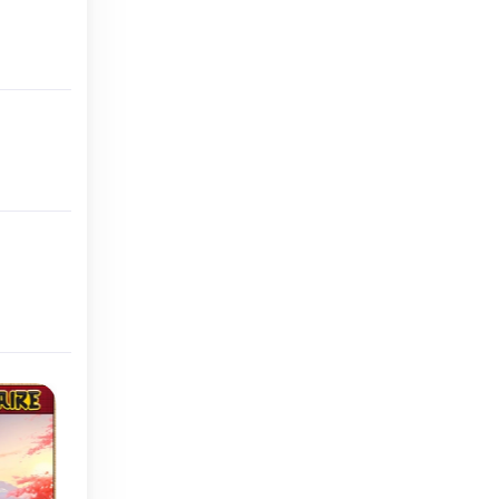
Nuovo