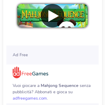
Rimuovere gli annunci
Ad Free
Vuoi giocare a
Mahjong Sequence
senza
pubblicità? Abbonati e gioca su
adfreegames.com
.