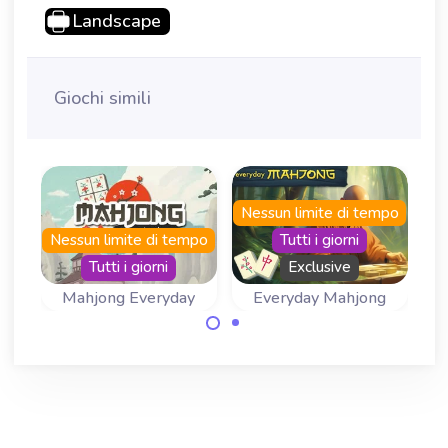
Landscape
Giochi simili
Nessun limite di tempo
Nessun limite di tempo
Tutti i giorni
Tutti i giorni
Exclusive
g
Mahjong Everyday
Everyday Mahjong
Gioca ogni giorno
Gioca ogni giorno
per scoprire
per scoprire
sempre nuovi
sempre nuovi
quadri.
mahjong giochi.