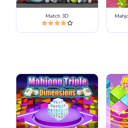
Match 3D
Mahjo
Gioca
Gioco Mahjong Triplo in 3
Varian
Dimensioni.