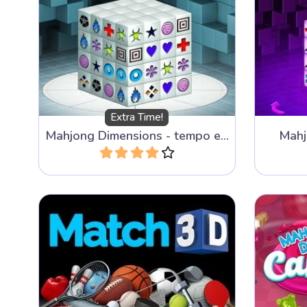
Gioca a questa versione 3D del
Va
Mahjong (Mahjongg
Dimensio
Dimensions).
Extra Time!
Mahjong Dimensions - tempo extra
Mahj
Gioca
Un gio
Associa due oggetti 3D liberi
mo
uguali ed eliminali tutti.