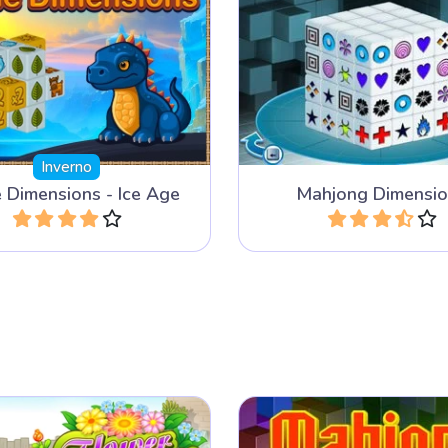
mbinazione di Mahjong
Gioca a questa version
 Tessere ambientata
Mahjong: Mahjongg Dim
nell’Era Glaciale.
Inverno
e Dimensions - Ice Age
Mahjong Dimensio
Gioca
Gioca