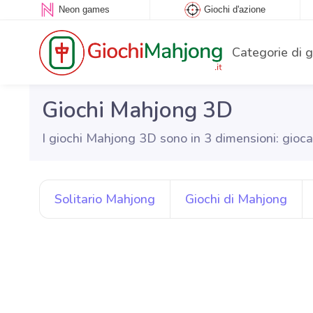
Neon games
Giochi d'azione
Categorie di 
Giochi Mahjong 3D
I giochi Mahjong 3D sono in 3 dimensioni: gioca
Solitario Mahjong
Giochi di Mahjong