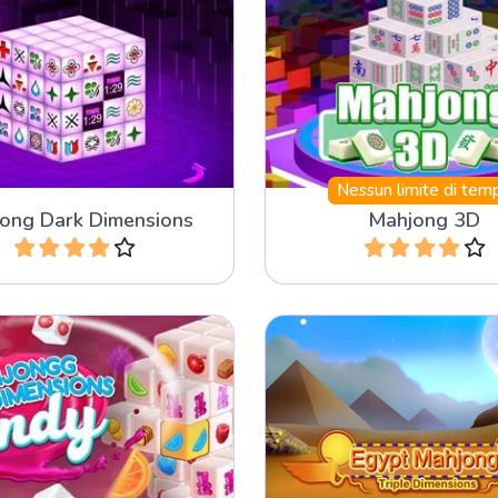
riante di Mahjongg
Gioca a 40 livelli (con
ns, con speciali tessere
calcolo del tempo) in
bonus.
gioco Mahjong in 3 Dim
Nessun limite di tem
ong Dark Dimensions
Mahjong 3D
Gioca
Gioca
co Mahjongg Dimensions
Triple Mahjong con tes
lto dolce con tante
Mahjong.
caramelle.