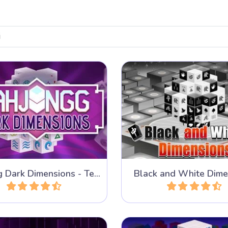
Gioca a 40 livelli in que
g Dark Dimensions con
Mahjong Bianco e Ne
re volte più tempo.
dimensioni.
Mahjong Dark Dimensions - Tempo triplo
Black and White Dime
Gioca
Gioca