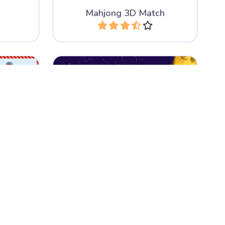
Mahjong 3D Match
Gioca
hjong 3D
Variante 3D del Mahjong
ambientata nello spazio.
ons
Space Cubes
Gioca