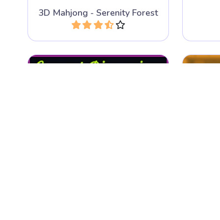
3D Mahjong - Serenity Forest
Gioca
Un gioco Mahjong Connect in 3
Un gio
dimensioni.
Connect Dimensions
Gioca