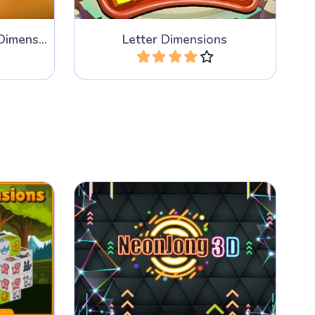
Egypt Mahjong - Triple Dimensions
Letter Dimensions
Gioca
Gioca a 40 livelli in questo gioco
eam Pet
Mahjong in 3 dimensioni con
tessere Neon.