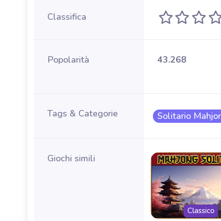
Classifica
Popolarità
43.268
Tags & Categorie
Solitario Mahjo
Giochi simili
Nessun limite di tempo
unno
Tutti i giorni
Classico