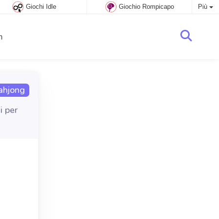
Giochi Idle
Giochio Rompicapo
Più
m
ahjong
i per