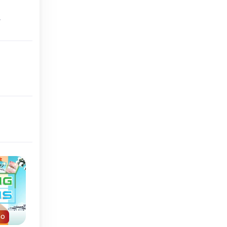
.
Nessun limite di tempo
no
Tutti i giorni
Classico