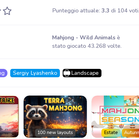
Punteggio attuale:
3.3
di 104 voti
Mahjong - Wild Animals
è
stato giocato 43.268 volte.
ng
Sergiy Lyashenko
Landscape
100 new layouts
Estate
Autun