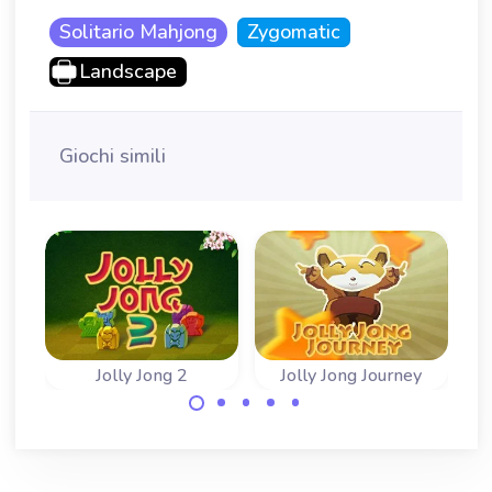
Solitario Mahjong
Zygomatic
Landscape
Giochi simili
Jolly Jong 2
Jolly Jong Journey
Divertiti a giocare
Divertente
a Mahjong con le
versione del
tessere impilate.