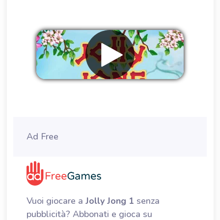
Rimuovere gli annunci
Ad Free
Vuoi giocare a
Jolly Jong 1
senza
pubblicità? Abbonati e gioca su