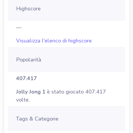
Highscore
—
Visualizza l'elenco di highscore
Popolarità
407.417
Jolly Jong 1
è stato giocato 407.417
volte.
Tags & Categorie