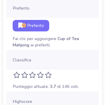
Preferito
Preferito
Fai clic per aggiungere
Cup of Tea
Mahjong
ai preferiti.
Classifica
Punteggio attuale:
3.7
di 146 voti.
Highscore