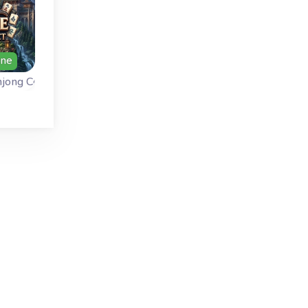
one
Primavera
jong Connect
Monkey Connect
ChouChou Kyoda
Rimuovi tutta la frutta
Collega due ali die
ong
prima che la scimmia
farfalla uguali per
a
arrivi in cima all’albero.
liberare le farfalle.
te
e e