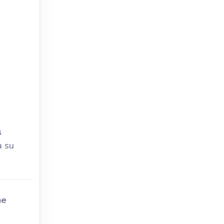
s
a su
he