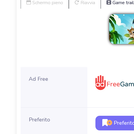
Schermo pieno
Riavvia
Game trail
Ri
Ad Free
Preferito
Preferit