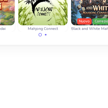
Nuovo
Correzi
dai
Mahjong Connect
Black and White Mah
 die
Collega le tessere
Un gioco di Mahj
per
uguali in questa
Connect con un
lle.
divertente versione del
divertente varian
Mahjongg.
con tessere bianch
nere.