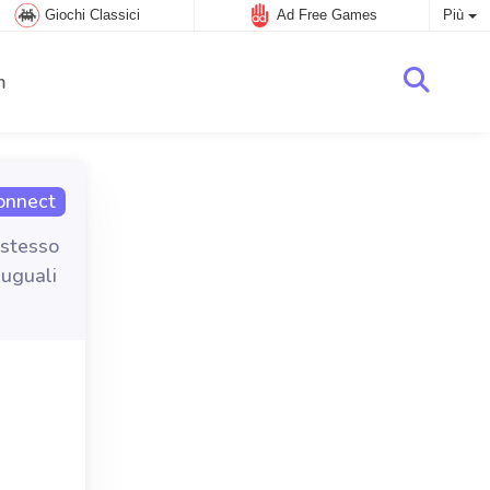
Giochi Classici
Ad Free Games
Più
m
onnect
 stesso
 uguali