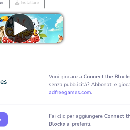
er
Installare
muovere gli annunci
Vuoi giocare a
Connect the Block
senza pubblicità? Abbonati e gioc
adfreegames.com
.
Fai clic per aggiungere
Connect t
o
Blocks
ai preferiti.