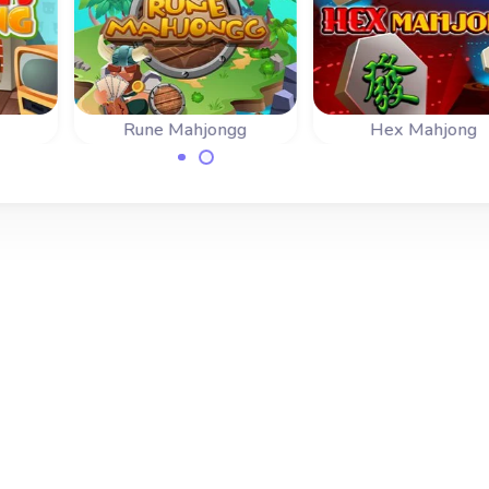
San Valentin
ngg
Hex Mahjong
Valentine
Versione del solitario
Divertente variant
teri
Mahjong con tessere
Mahjong dedicata
 i
esagonali.
San Valentino
giochi
si.