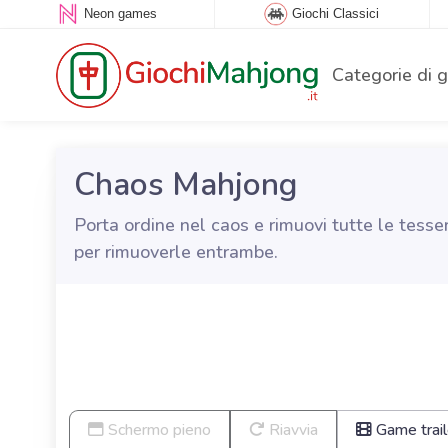
Neon games
Giochi Classici
Categorie di 
Chaos Mahjong
Porta ordine nel caos e rimuovi tutte le tesse
per rimuoverle entrambe.
Schermo pieno
Riavvia
Game trail