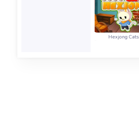
ino
ne
Hexjong Cats
Rune Mahjo
iante di
Divertente gioco di
Elimina i carat
ata per
mahjong di gatti con
runici e aiuta
ino
tessere esagonali.
Vichinghi in tre 
Mahjong diver