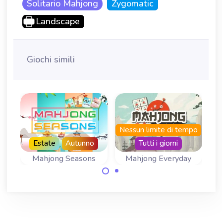
Solitario Mahjong
Zygomatic
Landscape
Giochi simili
Nessun limite di tempo
Estate
Autunno
Tutti i giorni
Mahjong Seasons
Mahjong Everyday
Un jeu de Mahjong
Gioca ogni giorno
Solitaire pour les
per scoprire
quatre saisons.
sempre nuovi
quadri.