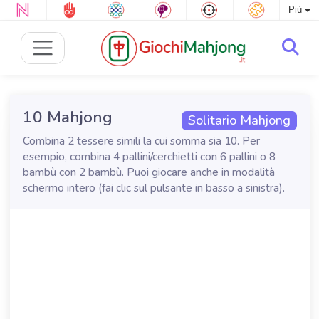
Più
10 Mahjong
Solitario Mahjong
Combina 2 tessere simili la cui somma sia 10. Per
esempio, combina 4 pallini/cerchietti con 6 pallini o 8
bambù con 2 bambù. Puoi giocare anche in modalità
schermo intero (fai clic sul pulsante in basso a sinistra).