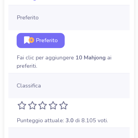
Preferito
Preferito
Fai clic per aggiungere
10 Mahjong
ai
preferiti.
Classifica
Punteggio attuale:
3.0
di 8.105 voti.