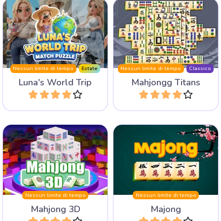
Nessun limite di tempo
Estate
Nessun limite di tempo
Classico
Luna's World Trip
Mahjongg Titans
Gioca
Gioca
Gioca a 40 livelli (con e
senza calcolo del tempo) in
Majong o Mahjong, questa è
questo gioco Mahjong in 3
la domanda.
Dimensioni.
Nessun limite di tempo
Nessun limite di tempo
Mahjong 3D
Majong
Gioca
Gioca