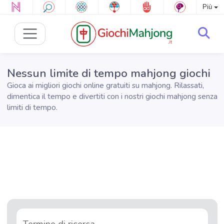
Più
Nessun limite di tempo mahjong giochi
Gioca ai migliori giochi online gratuiti su mahjong. Rilassati,
dimentica il tempo e divertiti con i nostri giochi mahjong senza
limiti di tempo.
Termine di ricerca